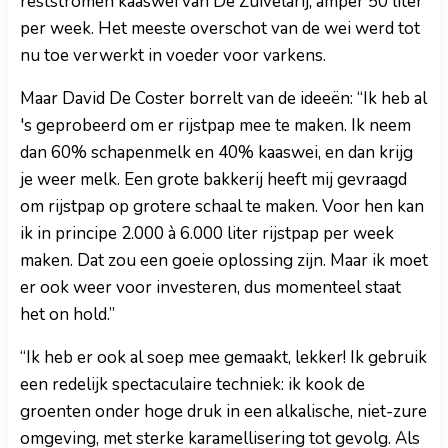
reststromen kaaswei van De Zuivelarij, amper 50 liter
per week. Het meeste overschot van de wei werd tot
nu toe verwerkt in voeder voor varkens.
Maar David De Coster borrelt van de ideeën: “Ik heb al
's geprobeerd om er rijstpap mee te maken. Ik neem
dan 60% schapenmelk en 40% kaaswei, en dan krijg
je weer melk. Een grote bakkerij heeft mij gevraagd
om rijstpap op grotere schaal te maken. Voor hen kan
ik in principe 2.000 à 6.000 liter rijstpap per week
maken. Dat zou een goeie oplossing zijn. Maar ik moet
er ook weer voor investeren, dus momenteel staat
het on hold.”
“Ik heb er ook al soep mee gemaakt, lekker! Ik gebruik
een redelijk spectaculaire techniek: ik kook de
groenten onder hoge druk in een alkalische, niet-zure
omgeving, met sterke karamellisering tot gevolg. Als