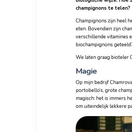
biologische wijze. Hoe 
champignons te telen? 
Champignons zijn heel het
eten. Bovendien zijn cham
verschillende vitamines e
biochampignons geteeld
We laten graag bioteler 
Magie
Op mijn bedrijf Chamrova
portobello’s, grote champ
magisch: het is immers h
om uiteindelijk lekkere pa