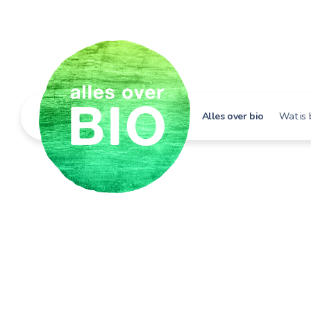
Alles over bio
Wat is 
Hoe h
Bio i
Bio e
Bio in