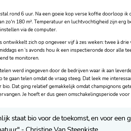
tal rond 6 uur. Na een goeie kop verse koffie doorloop ik 
an zo'n 180 m². Temperatuur en luchtvochtigheid zijn erg be
instellen via de computer.
 ontwikkelt zich op ongeveer vijf à zes weken: twee à drie
middags en ’s avonds hou ik een inspectieronde door alle te
end te monitoren.
elen werd ingegeven door de bedrijven waar ik aan leverde: 
 te gaan telen omdat de vraag steeg. Dat leek me interessan
 bio. Dat ging relatief gemakkelijk omdat champignons get
rvangen. Je hoeft er dus geen omschakelingsperiode voor t
lijk staat bio voor de toekomst, en voor een
atuur" - Christine Van Steenkiste