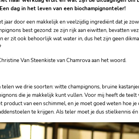
ziet haar werkdag eruit en wat zijn de uitdagingen om 
Een dag in het leven van een biochampignonteler!
 jaar door een makkelijk en veelzijdig ingrediënt dat je zo
pignons best gezond: ze zijn rijk aan eiwitten, bevatten vez
n er zit ook behoorlijk wat water in, dus het zijn geen dik
?
Christine Van Steenkiste van Chamrova aan het woord.
 telen we drie soorten: witte champignons, bruine kastan
ignons die je makkelijk kunt vullen. Voor mij heeft de teelt
et product van een schimmel, en je moet goed weten hoe je
ddenstoelen te krijgen. Als teler moet je dus stielkennis én 