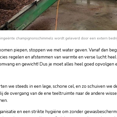
ingeënte champignonschimmels wordt geleverd door een extern bedrij
komen piepen, stoppen we met water geven. Vanaf dan be
ecies regelen en afstemmen van warmte en verse lucht heel
omvang en gewicht! Dus je moet alles heel goed opvolgen 
rten we steeds in een lege, schone cel, en zo schuiven we d
Bij de overgang van de ene teeltruimte naar de andere wiss
nen.
ganisatie en een strikte hygiëne om zonder gewasbescherm