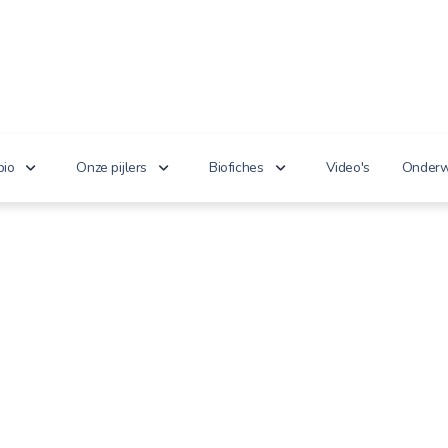
bio
Onze pijlers
Biofiches
Video's
Onderw
erken je bio?
Lekker puur
Groenten en fruit
Lager
nnoveert
Goed voor het milieu
Zuivel en eieren
n de wet
Gezond genieten
Dranken
 cijfers
Vriendelijk voor dieren
Vlees en vis
100% toekomst
Andere