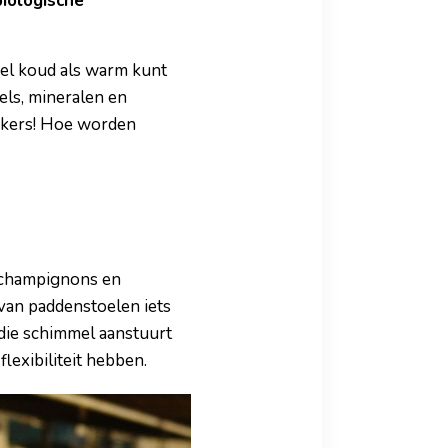
biologische
wel koud als warm kunt
els, mineralen en
makers! Hoe worden
jechampignons en
 van paddenstoelen iets
 die schimmel aanstuurt
flexibiliteit hebben.