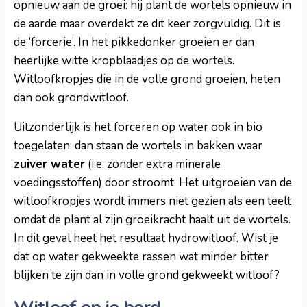
opnieuw aan de groei: hij plant de wortels opnieuw in
de aarde maar overdekt ze dit keer zorgvuldig. Dit is
de ‘forcerie’. In het pikkedonker groeien er dan
heerlijke witte kropblaadjes op de wortels.
Witloofkropjes die in de volle grond groeien, heten
dan ook grondwitloof.
Uitzonderlijk is het forceren op water ook in bio
toegelaten: dan staan de wortels in bakken waar
zuiver water
(i.e. zonder extra minerale
voedingsstoffen) door stroomt. Het uitgroeien van de
witloofkropjes wordt immers niet gezien als een teelt
omdat de plant al zijn groeikracht haalt uit de wortels.
In dit geval heet het resultaat hydrowitloof. Wist je
dat op water gekweekte rassen wat minder bitter
blijken te zijn dan in volle grond gekweekt witloof?
Witloof op je bord