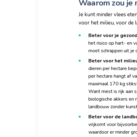
Waarom zou je m
Je kunt minder vlees eten
voor het milieu, voor de 
Beter voor je gezon
het risico op hart- en 
moet schrappen uit je d
Beter voor het milie
dieren per hectare bep
per hectare hangt af v
maximaal 170 kg stikst
Want mest is rijk aan s
biologische akkers en 
landbouw zonder kuns
Beter voor de land
vrijkomt voor bijvoorb
waardoor er minder gro