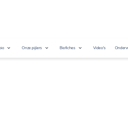
bio
Onze pijlers
Biofiches
Video's
Onderw
erken je bio?
Lekker puur
Groenten en fruit
Lager
nnoveert
Goed voor het milieu
Zuivel en eieren
n de wet
Gezond genieten
Dranken
 cijfers
Vriendelijk voor dieren
Vlees en vis
100% toekomst
Andere