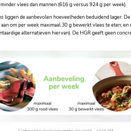
minder vlees dan mannen (616 g versus 924 g per week).
es liggen de aanbevolen hoeveelheden beduidend lager. D
aan om per week maximaal 30 g bewerkt vlees te eten, en
antaardige alternatieven hiervan). De HGR geeft geen concr
Aanbeveling vleesconsumptie per week - (c) VLAM