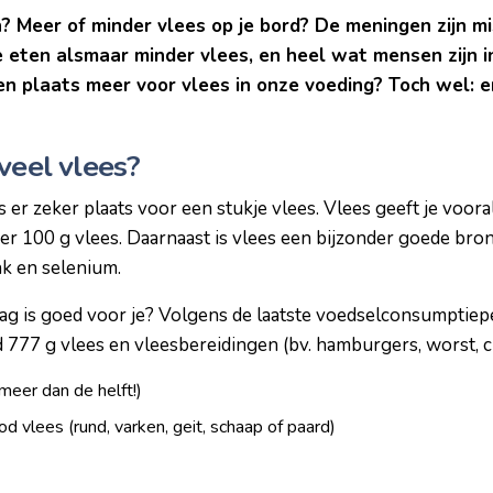
? Meer of minder vlees op je bord? De meningen zijn m
we eten alsmaar minder vlees, en heel wat mensen zijn in
en plaats meer voor vlees in onze voeding? Toch wel: e
veel vlees?
 er zeker plaats voor een stukje vlees. Vlees geeft je voora
er 100 g vlees. Daarnaast is vlees een bijzonder goede bron
nk en selenium.
ag is goed voor je? Volgens de laatste voedselconsumptiep
777 g vlees en vleesbereidingen (bv. hamburgers, worst, c
eer dan de helft!)
d vlees (rund, varken, geit, schaap of paard)