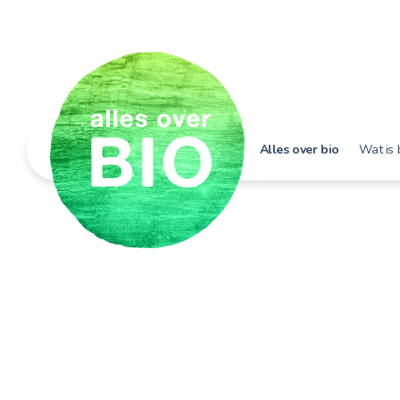
Alles over bio
Wat is 
Hoe h
Bio i
Bio e
Bio in