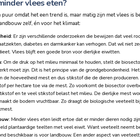
inder vlees eten?
 puur omdat het een trend is, maar matig zijn met vlees is b
landbouw zelf, én voor het klimaat:
dheid
: Er zijn verschillende onderzoeken die bewijzen dat veel r
vaatziekten, diabetes en darmkanker kan verhogen. Dat wil niet z
ieet. Vlees blijft een goede bron voor dierlijke eiwitten.
u
: Om de druk op het milieu minimaal te houden, stelt de biosecto
erkt moet zijn. Dit is het principe van de grondgebondenheid. Het
an de hoeveelheid mest en dus stikstof die de dieren produceren
of per hectare toe via de mest. Zo voorkomt de biosector over
tikstof en te veel stikstof belast het milieu. De dierlijke mest w
maakt de bodem vruchtbaar. Zo draagt de biologische veeteelt b
tmest.
bouw
: Minder vlees eten leidt ertoe dat er minder dieren nodig zij
eeld plantaardige teelten met veel eiwit. Want veeteelt neemt b
nd beschikbaar is voor landbouw. Een ander aspect van veeteelt