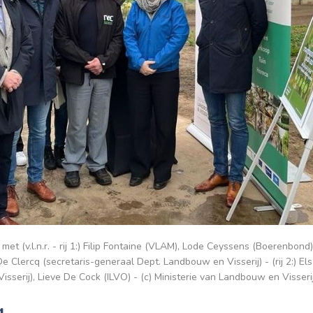
 met (v.l.n.r. - rij 1:) Filip Fontaine (VLAM), Lode Ceyssens (Boerenbon
De Clercq (secretaris-generaal Dept. Landbouw en Visserij) - (rij 2:) 
Visserij), Lieve De Cock (ILVO) - (c) Ministerie van Landbouw en Visseri
g