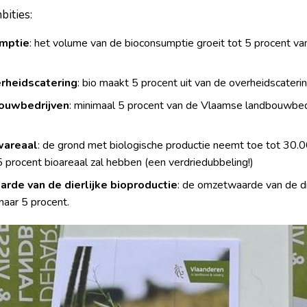
bities:
umptie
: het volume van de bioconsumptie groeit tot 5 procent va
erheidscatering
: bio maakt 5 procent uit van de overheidscater
bouwbedrijven
: minimaal 5 procent van de Vlaamse landbouwbedr
wareaal
: de grond met biologische productie neemt toe tot 30.
procent bioareaal zal hebben (een verdriedubbeling!)
rde van de dierlijke bioproductie
: de omzetwaarde van de di
 naar 5 procent.