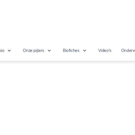
bio
Onze pijlers
Biofiches
Video's
Onderw
erken je bio?
Lekker puur
Groenten en fruit
Lager
nnoveert
Goed voor het milieu
Zuivel en eieren
n de wet
Gezond genieten
Dranken
 cijfers
Vriendelijk voor dieren
Vlees en vis
100% toekomst
Andere