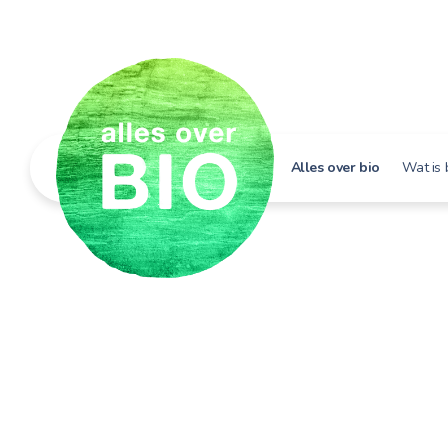
Alles over bio
Wat is 
Hoe h
Bio i
Bio e
Bio in