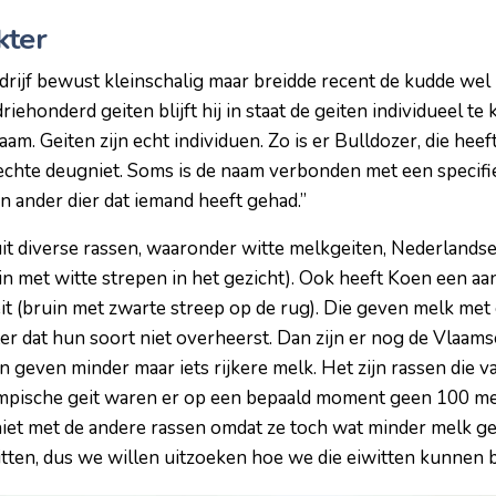
kter
rijf bewust kleinschalig maar breidde recent de kudde wel 
iehonderd geiten blijft hij in staat de geiten individueel te
am. Geiten zijn echt individuen. Zo is er Bulldozer, die hee
n echte deugniet. Soms is de naam verbonden met een specifi
n ander dier dat iemand heeft gehad.”
it diverse rassen, waaronder witte melkgeiten, Nederlands
n met witte strepen in het gezicht). Ook heeft Koen een aan
it (bruin met zwarte streep op de rug). Die geven melk met
ter dat hun soort niet overheerst. Dan zijn er nog de Vlaam
r en geven minder maar iets rijkere melk. Het zijn rassen die
Kempische geit waren er op een bepaald moment geen 100 m
iet met de andere rassen omdat ze toch wat minder melk ge
tten, dus we willen uitzoeken hoe we die eiwitten kunnen b