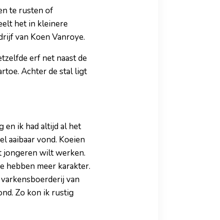
en te rusten of
elt het in kleinere
edrijf van Koen Vanroye.
etzelfde erf net naast de
toe. Achter de stal ligt
n ik had altijd al het
eel aaibaar vond. Koeien
et jongeren wilt werken.
ze hebben meer karakter.
 varkensboerderij van
nd. Zo kon ik rustig