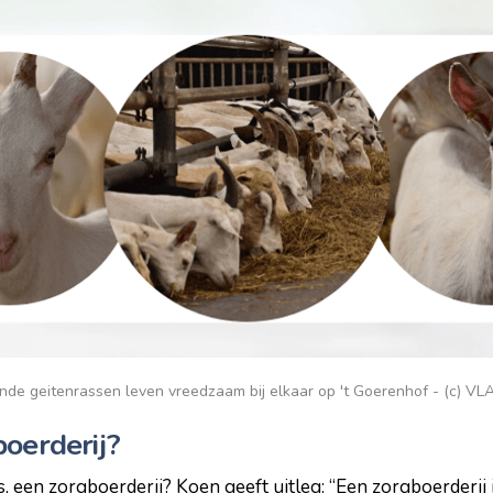
ende geitenrassen leven vreedzaam bij elkaar op 't Goerenhof - (c) VLA
boerderij?
s, een zorgboerderij? Koen geeft uitleg: “Een zorgboerderij 