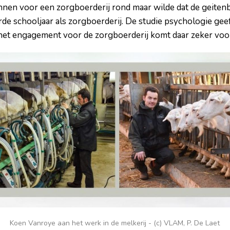
annen voor een zorgboerderij rond maar wilde dat de geiten
derde schooljaar als zorgboerderij. De studie psychologie gee
het engagement voor de zorgboerderij komt daar zeker voor
Koen Vanroye aan het werk in de melkerij - (c) VLAM, P. De Laet