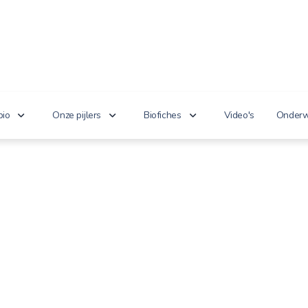
bio
Onze pijlers
Biofiches
Video's
Onderw
erken je bio?
Lekker puur
Groenten en fruit
Lager
nnoveert
Goed voor het milieu
Zuivel en eieren
n de wet
Gezond genieten
Dranken
 cijfers
Vriendelijk voor dieren
Vlees en vis
100% toekomst
Andere