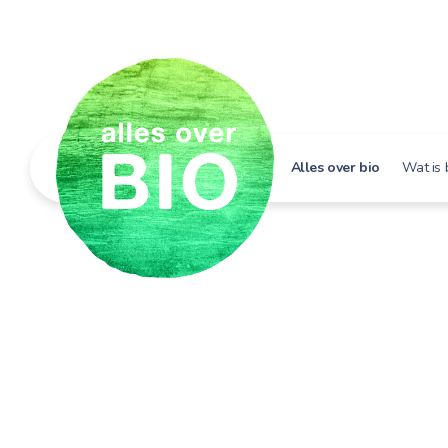
Alles over bio
Wat is 
Hoe h
Bio i
Bio e
Bio in