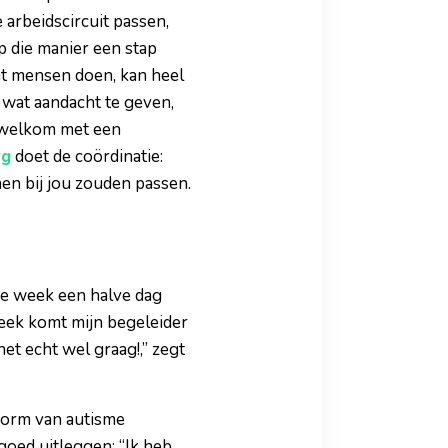
arbeidscircuit passen,
p die manier een stap
at mensen doen, kan heel
 wat aandacht te geven,
n welkom met een
rg
doet de coördinatie:
nen bij jou zouden passen.
re week een halve dag
eek komt mijn begeleider
het echt wel graag!,” zegt
vorm van autisme
goed uitleggen: “Ik heb