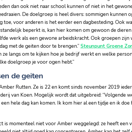
den dan ook niet naar school kunnen of niet in het gewone 
eedraaien. De doelgroep is heel divers: sommigen kunnen o
ng toe, voor anderen is het eerder een dagbesteding. Ook w
erstandelijk beperkt is, kan hier komen om gewoon de dieren
elfde werk als een gewone arbeidskracht. Ook groepen zij
dag met de geiten door te brengen.”
Steunpunt Groene Zo
n ze langs om te kijken hoe je bedrijf werkt en welke perso
lke doelgroep je voor ogen hebt.”
sen de geiten
 Amber Rutten. Ze is 22 en komt sinds november 2019 iede
erij van Koen. Mogelijk wordt dat uitgebreid: “Volgende w
 een hele dag kan komen. Ik kom hier al een tijdje en ik doe 
ct is momenteel niet voor Amber weggelegd: ze heeft een 
eeld niet altijd goed kan concentreren. Amber kan het zelf 