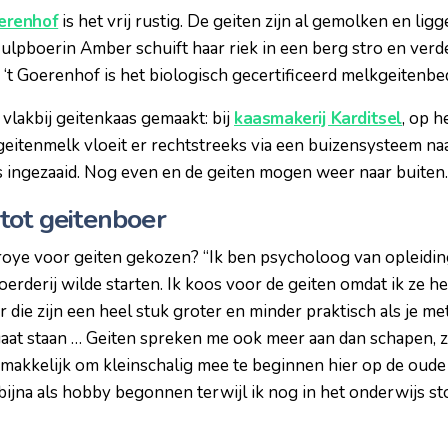
oerenhof
is het vrij rustig. De geiten zijn al gemolken en ligg
lpboerin Amber schuift haar riek in een berg stro en verde
. ‘t Goerenhof is het biologisch gecertificeerd melkgeitenb
vlakbij geitenkaas gemaakt: bij
kaasmakerij Karditsel
, op h
geitenmelk vloeit er rechtstreeks via een buizensysteem naar
s ingezaaid. Nog even en de geiten mogen weer naar buiten.
tot geitenboer
e voor geiten gekozen? “Ik ben psycholoog van opleiding e
oerderij wilde starten. Ik koos voor de geiten omdat ik ze h
 die zijn een heel stuk groter en minder praktisch als je m
gaat staan … Geiten spreken me ook meer aan dan schapen, 
 makkelijk om kleinschalig mee te beginnen hier op de oude
bijna als hobby begonnen terwijl ik nog in het onderwijs sto