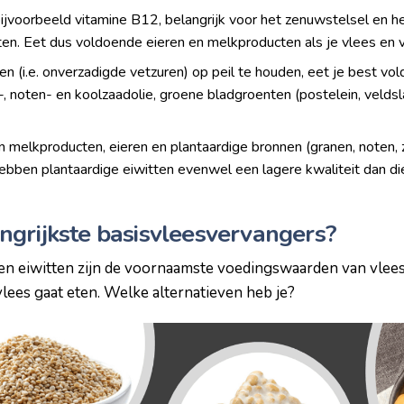
jvoorbeeld vitamine B12, belangrijk voor het zenuwstelsel en h
cten. Eet dus voldoende eieren en melkproducten als je vlees en v
 (i.e. onverzadigde vetzuren) op peil te houden, eet je best vo
-, noten- en koolzaadolie, groene bladgroenten (postelein, veldsl
 in melkproducten, eieren en plantaardige bronnen (granen, noten,
hebben plantaardige eiwitten evenwel een lagere kwaliteit dan die
angrijkste basisvleesvervangers?
en eiwitten zijn de voornaamste voedingswaarden van vlees
lees gaat eten. Welke alternatieven heb je?