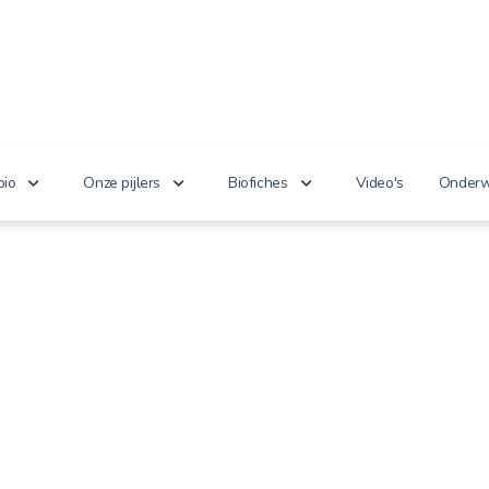
bio
Onze pijlers
Biofiches
Video's
Onderw
erken je bio?
Lekker puur
Groenten en fruit
Lager
nnoveert
Goed voor het milieu
Zuivel en eieren
n de wet
Gezond genieten
Dranken
 cijfers
Vriendelijk voor dieren
Vlees en vis
100% toekomst
Andere