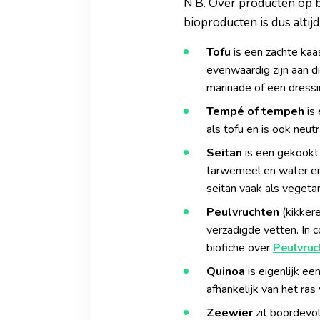
N.B. Over producten op ba
bioproducten is dus altij
Tofu
is een zachte kaa
evenwaardig zijn aan di
marinade of een dressi
Tempé of tempeh
is 
als tofu en is ook neut
Seitan
is een gekookt 
tarwemeel en water en 
seitan vaak als vegeta
Peulvruchten
(kikkere
verzadigde vetten. In 
biofiche over
Peulvruc
Quinoa
is eigenlijk ee
afhankelijk van het ras
Zeewier
zit boordevol