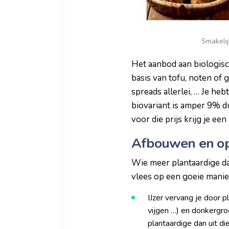
Smakelij
Het aanbod aan biologis
basis van tofu, noten of 
spreads allerlei, … Je he
biovariant is amper 9% du
voor die prijs krijg je ee
Afbouwen en o
Wie meer plantaardige da
vlees op een goeie manie
IJzer vervang je door p
vijgen …) en donkergr
plantaardige dan uit d