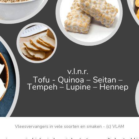
Vleesvervangers in vele soorten en smaken - (c) VLAM