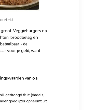
 (c) VLAM
 groot. Veggieburgers op
uchten, broodbeleg en
betaalbaar - de
aar voor je geld, want
dingswaarden van o.a.
li, gedroogd fruit (dadels,
nder goed ijzer opneemt uit