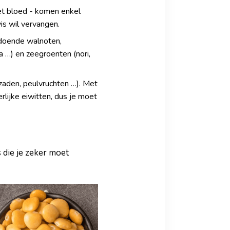
et bloed - komen enkel
is wil vervangen.
ldoende walnoten,
a …) en zeegroenten (nori,
 zaden, peulvruchten …). Met
rlijke eiwitten, dus je moet
 die je zeker moet