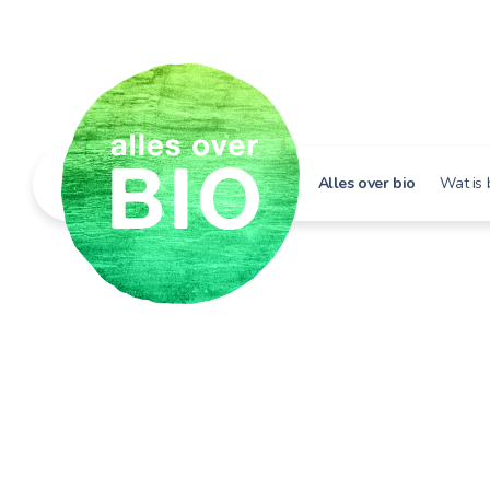
Alles over bio
Wat is 
Hoe h
Bio i
Bio e
Bio in