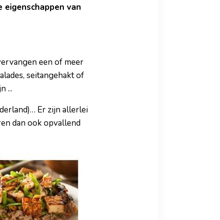
de eigenschappen van
 vervangen een of meer
alades, seitangehakt of
 ...
land)… Er zijn allerlei
aren dan ook opvallend