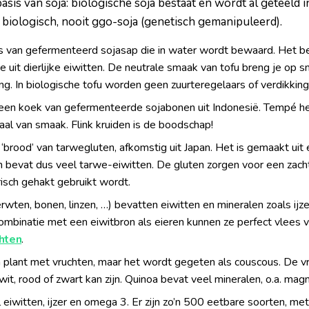
sis van soja: biologische soja bestaat en wordt al geteeld i
d biologisch, nooit ggo-soja (genetisch gemanipuleerd).
s van gefermenteerd sojasap die in water wordt bewaard. Het be
e uit dierlijke eiwitten. De neutrale smaak van tofu breng je op 
ng. In biologische tofu worden geen zuurteregelaars of verdikk
een koek van gefermenteerde sojabonen uit Indonesië. Tempé he
raal van smaak. Flink kruiden is de boodschap!
‘brood’ van tarwegluten, afkomstig uit Japan. Het is gemaakt ui
bevat dus veel tarwe-eiwitten. De gluten zorgen voor een zacht
risch gehakt gebruikt wordt.
rwten, bonen, linzen, …) bevatten eiwitten en mineralen zoals ijzer
combinatie met een eiwitbron als eieren kunnen ze perfect vlees v
hten
.
n plant met vruchten, maar het wordt gegeten als couscous. De vr
 wit, rood of zwart kan zijn. Quinoa bevat veel mineralen, o.a. magn
 eiwitten, ijzer en omega 3. Er zijn zo’n 500 eetbare soorten, me