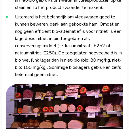
in niet-bio gebruikt om water in vleesproducten op te
slaan en zo het product zwaarder te maken).
Uiteraard is het belangrijk om vleeswaren goed te
kunnen bewaren, denk aan gekookte ham. Omdat er
nog geen efficiënt bio-alternatief is voor nitriet, is een
lage dosis nitriet in bio toegelaten als
conserveringsmiddel (i.e. kaliumnitraat- E252 of
natriumnitriet-E250). De toegelaten hoeveelheid is in
bio wel flink lager dan in niet-bio (bio: 80 mg/kg, niet-
bio: 150 mg/kg). Sommige bioslagers gebruiken zelfs
helemaal geen nitriet.