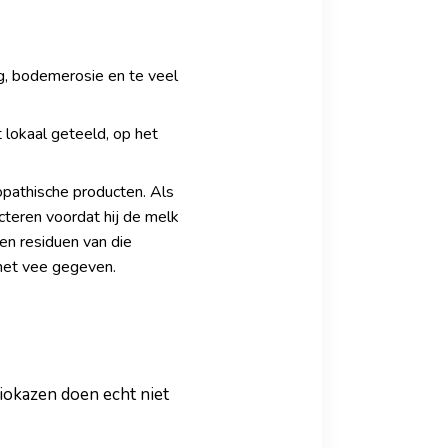
ng, bodemerosie en te veel
t lokaal geteeld, op het
opathische producten. Als
cteren voordat hij de melk
en residuen van die
n het vee gegeven.
iokazen doen echt niet