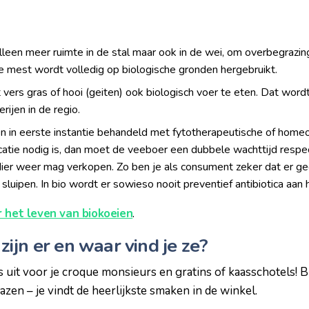
 alleen meer ruimte in de stal maar ook in de wei, om overbegrazi
 mest wordt volledig op biologische gronden hergebruikt.
 vers gras of hooi (geiten) ook biologisch voer te eten. Dat word
erijen in de regio.
en in eerste instantie behandeld met fytotherapeutische of home
catie nodig is, dan moet de veeboer een dubbele wachttijd respe
 dier weer mag verkopen. Zo ben je als consument zeker dat er ge
 sluipen. In bio wordt er sowieso nooit preventief antibiotica aa
 het leven van biokoeien
.
ijn er en waar vind je ze?
 uit voor je croque monsieurs en gratins of kaasschotels! B
zen – je vindt de heerlijkste smaken in de winkel.