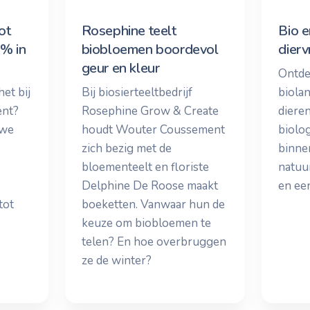
ot
Rosephine teelt
Bio e
4% in
biobloemen boordevol
dierv
geur en kleur
Ontde
et bij
Bij biosierteeltbedrijf
biola
ent?
Rosephine Grow & Create
diere
 we
houdt Wouter Coussement
biolo
zich bezig met de
binne
bloementeelt en floriste
natuur
Delphine De Roose maakt
en een
tot
boeketten. Vanwaar hun de
keuze om biobloemen te
telen? En hoe overbruggen
ze de winter?