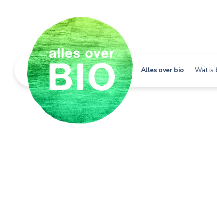
Alles over bio
Wat is 
Hoe h
Bio i
Bio e
Bio in