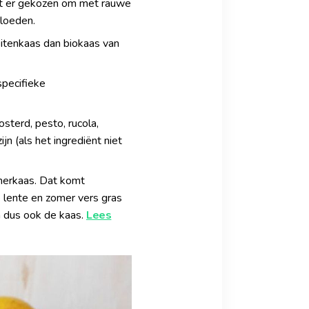
rdt er gekozen om met rauwe
vloeden.
eitenkaas dan biokaas van
pecifieke
sterd, pesto, rucola,
n (als het ingrediënt niet
omerkaas. Dat komt
e lente en zomer vers gras
n dus ook de kaas.
Lees