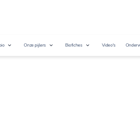
bio
Onze pijlers
Biofiches
Video's
Onderw
erken je bio?
Lekker puur
Groenten en fruit
Lager
nnoveert
Goed voor het milieu
Zuivel en eieren
n de wet
Gezond genieten
Dranken
 cijfers
Vriendelijk voor dieren
Vlees en vis
100% toekomst
Andere