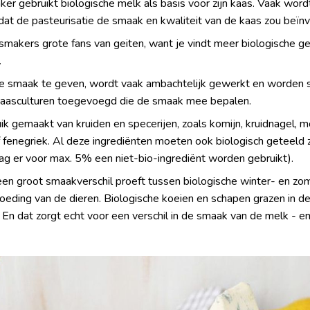
er gebruikt biologische melk als basis voor zijn kaas. Vaak wo
at de pasteurisatie de smaak en kwaliteit van de kaas zou beïn
aasmakers grote fans van geiten, want je vindt meer biologische g
.
e smaak te geven, wordt vaak ambachtelijk gewerkt en worden s
kaasculturen toegevoegd die de smaak mee bepalen.
k gemaakt van kruiden en specerijen, zoals komijn, kruidnagel, mo
 fenegriek. Al deze ingrediënten moeten ook biologisch geteeld zij
 mag er voor max. 5% een niet-bio-ingrediënt worden gebruikt).
 een groot smaakverschil proeft tussen biologische winter- en z
oeding van de dieren. Biologische koeien en schapen grazen in d
. En dat zorgt echt voor een verschil in de smaak van de melk - e