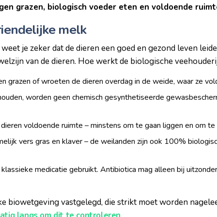
gen grazen, biologisch voeder eten en voldoende ruimte 
riendelijke melk
 weet je zeker dat de dieren een goed en gezond leven leide
 welzijn van de dieren. Hoe werkt de biologische veehouderi
en grazen of wroeten de dieren overdag in de weide, waar ze vol
houden, worden geen chemisch gesynthetiseerde gewasbescherm
de dieren voldoende ruimte – minstens om te gaan liggen en om te
elijk vers gras en klaver – de weilanden zijn ook 100% biologisc
klassieke medicatie gebruikt. Antibiotica mag alleen bij uitzonder
lijke biowetgeving vastgelegd, die strikt moet worden nagele
atig langs om dit te controleren
.