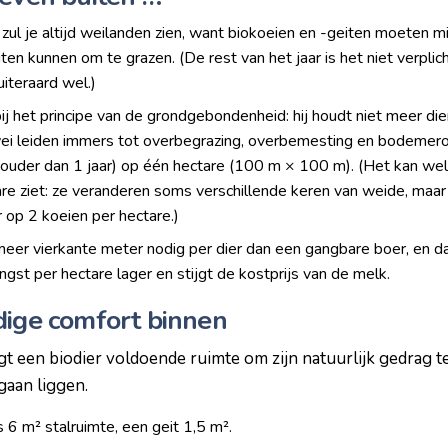
zul je altijd weilanden zien, want biokoeien en -geiten moeten 
iten kunnen om te grazen. (De rest van het jaar is het niet verpl
iteraard wel.)
ij het principe van de grondgebondenheid: hij houdt niet meer di
wei leiden immers tot overbegrazing, overbemesting en bodemerosi
(ouder dan 1 jaar) op één hectare (100 m × 100 m). (Het kan we
re ziet: ze veranderen soms verschillende keren van weide, maar 
 op 2 koeien per hectare.)
eer vierkante meter nodig per dier dan een gangbare boer, en da
gst per hectare lager en stijgt de kostprijs van de melk.
dige comfort binnen
jgt een biodier voldoende ruimte om zijn natuurlijk gedrag te
gaan liggen.
 6 m² stalruimte, een geit 1,5 m².