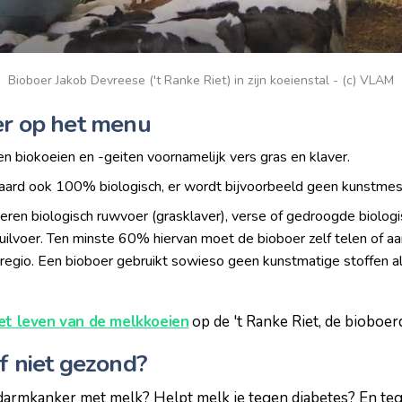
Bioboer Jakob Devreese ('t Ranke Riet) in zijn koeienstal - (c) VLAM
er op het menu
en biokoeien en -geiten voornamelijk vers gras en klaver.
raard ook 100% biologisch, er wordt bijvoorbeeld geen kunstmes
ieren biologisch ruwvoer (grasklaver), verse of gedroogde biolo
kuilvoer. Ten minste 60% hiervan moet de bioboer zelf telen of a
 regio. Een bioboer gebruikt sowieso geen kunstmatige stoffen al
.
het leven van de melkkoeien
op de 't Ranke Riet, de bioboer
f niet gezond?
 darmkanker met melk? Helpt melk je tegen diabetes? En te