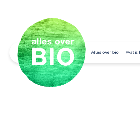
Alles over bio
Wat is 
Hoe h
Bio i
Bio e
Bio in