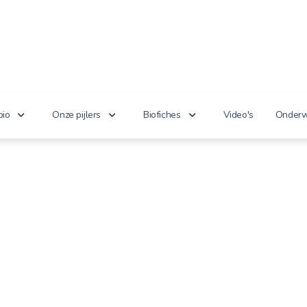
bio
Onze pijlers
Biofiches
Video's
Onderw
erken je bio?
Lekker puur
Groenten en fruit
Lager
nnoveert
Goed voor het milieu
Zuivel en eieren
n de wet
Gezond genieten
Dranken
 cijfers
Vriendelijk voor dieren
Vlees en vis
100% toekomst
Andere