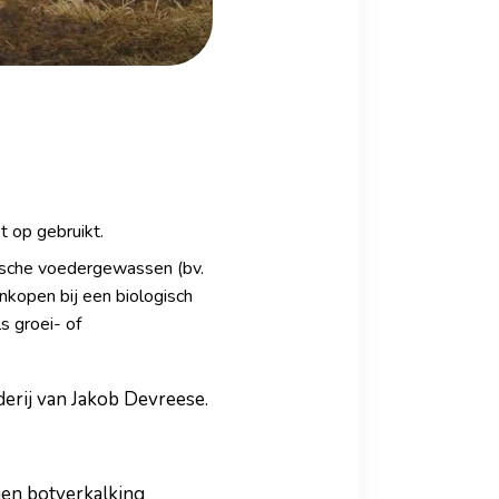
t op gebruikt.
gische voedergewassen (bv.
ankopen bij een biologisch
s groei- of
derij van Jakob Devreese.
gen botverkalking