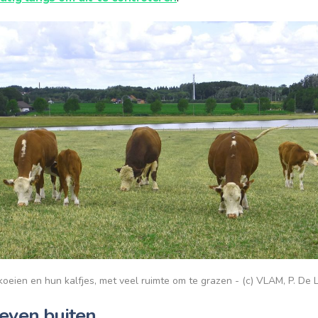
koeien en hun kalfjes, met veel ruimte om te grazen - (c) VLAM, P. De 
leven buiten …