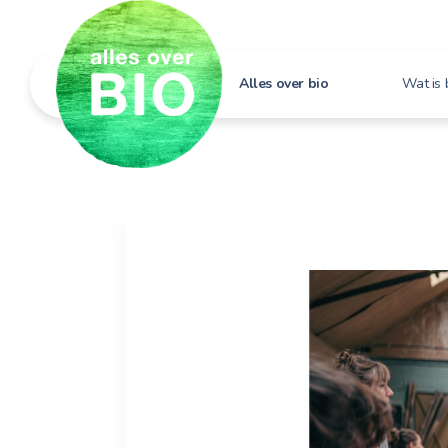
Alles over bio
Wat is 
Hoe h
Bio i
Bio e
Bio in