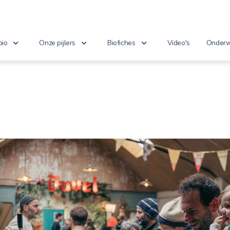
bio
Onze pijlers
Biofiches
Video's
Onderw
erken je bio?
Lekker puur
Groenten en fruit
Lager
nnoveert
Goed voor het milieu
Zuivel en eieren
n de wet
Gezond genieten
Dranken
 cijfers
Vriendelijk voor dieren
Vlees en vis
100% toekomst
Andere