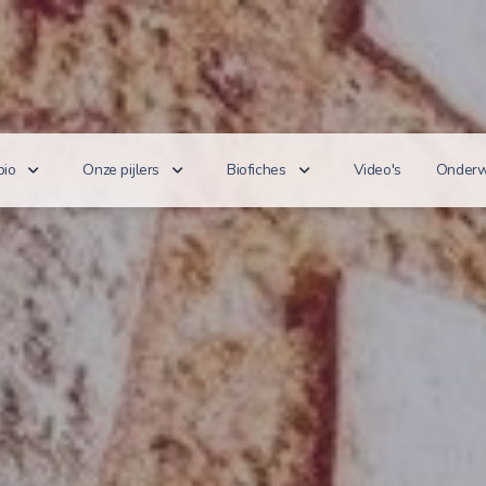
bio
Onze pijlers
Biofiches
Video's
Onderw
erken je bio?
Lekker puur
Groenten en fruit
Lager
nnoveert
Goed voor het milieu
Zuivel en eieren
n de wet
Gezond genieten
Dranken
 cijfers
Vriendelijk voor dieren
Vlees en vis
100% toekomst
Andere