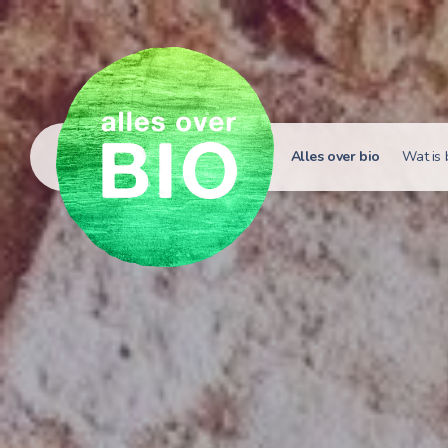
Alles over bio
Wat is 
Hoe h
Bio i
Bio e
Bio in