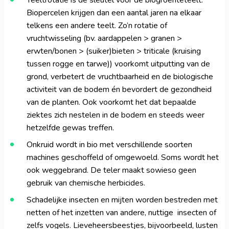
Teeltrotatie
is de sleutel voor de biogroenteteelt.
Biopercelen krijgen dan een aantal jaren na elkaar
telkens een andere teelt. Zo’n rotatie of
vruchtwisseling (bv. aardappelen > granen >
erwten/bonen > (suiker)bieten > triticale (kruising
tussen rogge en tarwe)) voorkomt uitputting van de
grond, verbetert de vruchtbaarheid en de biologische
activiteit van de bodem én bevordert de gezondheid
van de planten. Ook voorkomt het dat bepaalde
ziektes zich nestelen in de bodem en steeds weer
hetzelfde gewas treffen.
Onkruid wordt in bio met verschillende soorten
machines geschoffeld of omgewoeld. Soms wordt het
ook weggebrand. De teler maakt sowieso geen
gebruik van chemische herbicides.
Schadelijke insecten en mijten worden bestreden met
netten of het inzetten van andere, nuttige insecten of
zelfs vogels. Lieveheersbeestjes, bijvoorbeeld, lusten