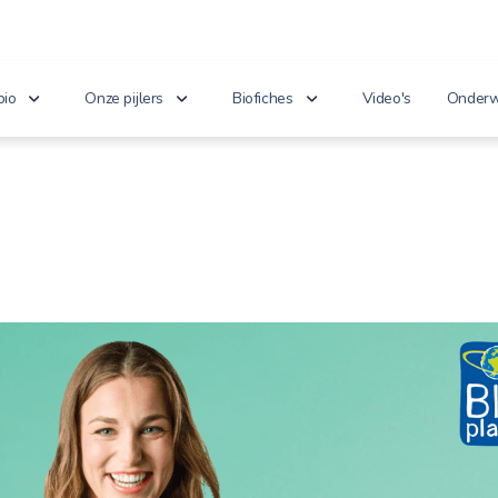
bio
Onze pijlers
Biofiches
Video's
Onderw
erken je bio?
Lekker puur
Groenten en fruit
Lager
nnoveert
Goed voor het milieu
Zuivel en eieren
n de wet
Gezond genieten
Dranken
 cijfers
Vriendelijk voor dieren
Vlees en vis
100% toekomst
Andere