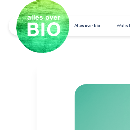
Alles over bio
Wat is 
Hoe h
Bio i
Bio e
Bio in