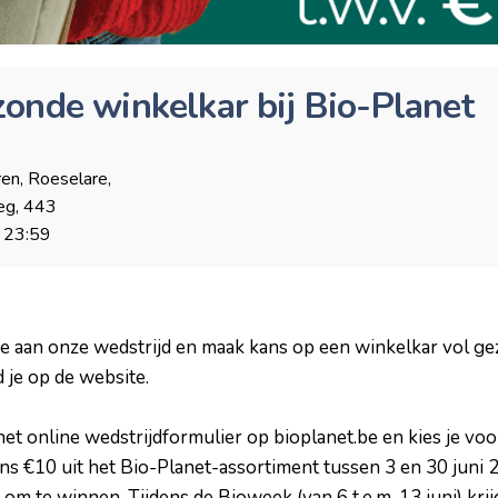
onde winkelkar bij Bio-Planet
en, Roeselare,
eg, 443
23:59
ee aan onze wedstrijd en maak kans op een winkelkar vol g
 je op de website.
a het online wedstrijdformulier op bioplanet.be en kies je vo
s €10 uit het Bio-Planet-assortiment tussen 3 en 30 juni 20
 om te winnen. Tijdens de Bioweek (van 6 t.e.m. 13 juni) krij