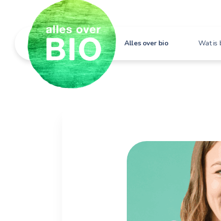
Alles over bio
Wat is 
Hoe h
Bio i
Bio e
Bio in