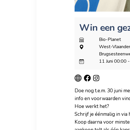
Win een gez
Bio-Planet
West-Vlaander
Brugsesteenw
11 Juni
00:00
-
Doe nog t.e.m. 30 juni m
info en voorwaarden vind
Hoe werkt het?
Schrijf je éénmalig in vi
Koop daarna voor minsten
aankoop telt als één kans