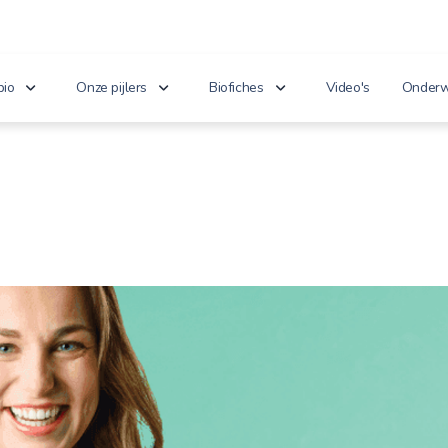
bio
Onze pijlers
Biofiches
Video's
Onderw
erken je bio?
Lekker puur
Groenten en fruit
Lager
nnoveert
Goed voor het milieu
Zuivel en eieren
n de wet
Gezond genieten
Dranken
 cijfers
Vriendelijk voor dieren
Vlees en vis
100% toekomst
Andere