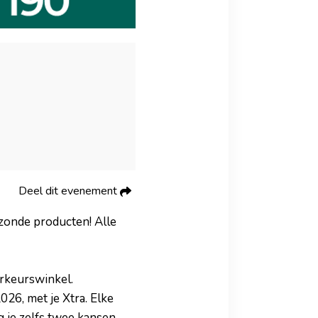
Deel dit evenement
ezonde producten! Alle
orkeurswinkel.
26, met je Xtra. Elke
g je zelfs twee kansen