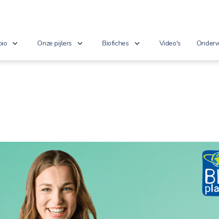
bio
Onze pijlers
Biofiches
Video's
Onderw
erken je bio?
Lekker puur
Groenten en fruit
Lager
nnoveert
Goed voor het milieu
Zuivel en eieren
n de wet
Gezond genieten
Dranken
 cijfers
Vriendelijk voor dieren
Vlees en vis
100% toekomst
Andere