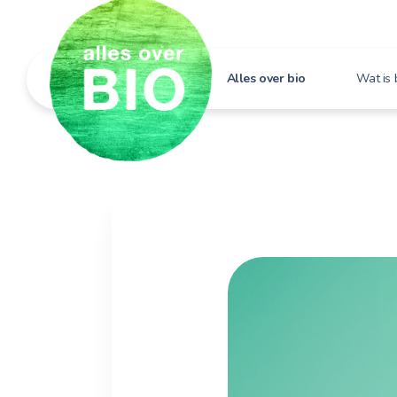
Alles over bio
Wat is 
Hoe h
Bio i
Bio e
Bio in