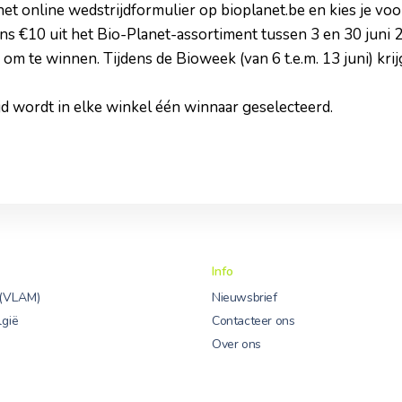
a het online wedstrijdformulier op bioplanet.be en kies je vo
s €10 uit het Bio-Planet-assortiment tussen 3 en 30 juni 20
 om te winnen. Tijdens de Bioweek (van 6 t.e.m. 13 juni) krij
jd wordt in elke winkel één winnaar geselecteerd.
Info
 (VLAM)
Nieuwsbrief
lgië
Contacteer ons
Over ons