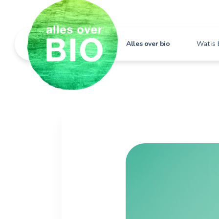
Alles over bio
Wat is 
Hoe h
Bio i
Bio e
Bio in