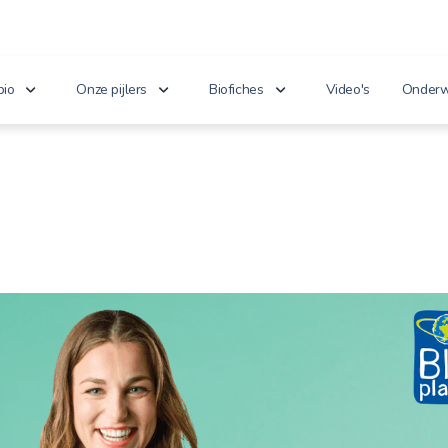
bio
Onze pijlers
Biofiches
Video's
Onderw
erken je bio?
Lekker puur
Groenten en fruit
Lager
nnoveert
Goed voor het milieu
Zuivel en eieren
n de wet
Gezond genieten
Dranken
 cijfers
Vriendelijk voor dieren
Vlees en vis
100% toekomst
Andere