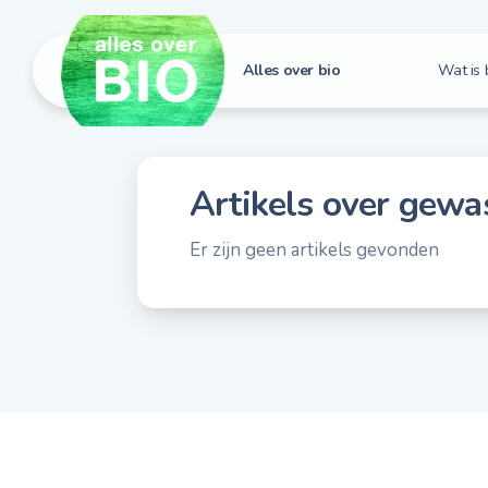
Alles over bio
Wat is 
Hoe h
Bio i
Artikels over
gewa
Bio e
Bio in
Er zijn geen artikels gevonden