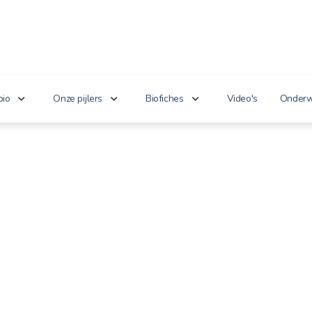
bio
Onze pijlers
Biofiches
Video's
Onderw
erken je bio?
Lekker puur
Groenten en fruit
Lager
nnoveert
Goed voor het milieu
Zuivel en eieren
n de wet
Gezond genieten
Dranken
 cijfers
Vriendelijk voor dieren
Vlees en vis
100% toekomst
Andere