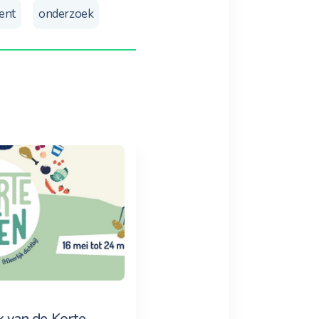
ent
onderzoek
 van de Korte