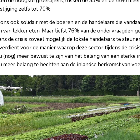
ken de hoogste groeicijfers, tussen de 35% en de 55% mee
tijging zelfs tot 70%.
ons ook solidair met de boeren en de handelaars die vandaa
 van lekker eten. Maar liefst 76% van de ondervraagden gee
ens de crisis zoveel mogelijk de lokale handelaars te steune
erdient voor de manier waarop deze sector tijdens de crisis
u (nog) meer bewust te zijn van het belang van een sterke 
u meer belang te hechten aan de inlandse herkomst van voe