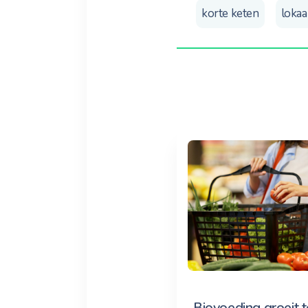
korte keten
lokaa
Biovoeding groeit t