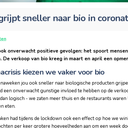
ijpt sneller naar bio in coronat
ten
 ook onverwacht positieve gevolgen: het spoort mense
. De verkoop van bio kreeg in maart en april een opmer
acrisis kiezen we vaker voor bio
naweken jou ook sneller naar biologische producten grijp
aad een onverwacht gunstige invloed te hebben op de verk
 dan logisch - we zaten meer thuis en de restaurants waren l
en eten.
aken had tijdens de lockdown ook een effect op hoe we wi
ochten per keer grotere hoeveelheden aan om een week doo