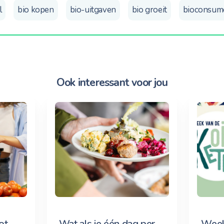
l
bio kopen
bio-uitgaven
bio groeit
bioconsum
Ook interessant voor jou
ot
Wat als je één dag per
Week