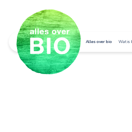
Alles over bio
Wat is 
Hoe h
Bio i
Bio e
Bio in