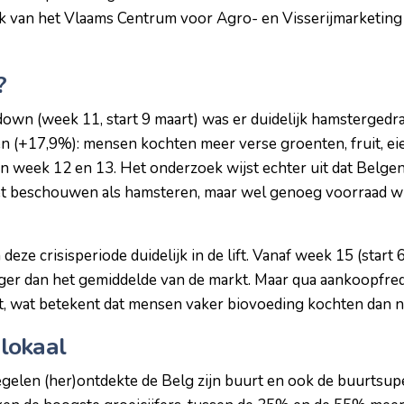
k van het Vlaams Centrum voor Agro- en Visserijmarketing 
?
kdown (week 11, start 9 maart) was er duidelijk hamstergedr
 (+17,9%): mensen kochten meer verse groenten, fruit, ei
 in week 12 en 13. Het onderzoek wijst echter uit dat Belge
t beschouwen als hamsteren, maar wel genoeg voorraad wi
deze crisisperiode duidelijk in de lift. Vanaf week 15 (start 
ager dan het gemiddelde van de markt. Maar qua aankoopfre
t, wat betekent dat mensen vaker biovoeding kochten dan n
lokaal
len (her)ontdekte de Belg zijn buurt en ook de buurtsupe