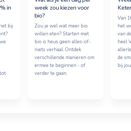
4% in
week zou kiezen voor
Keten
bio?
Van 1
et bij
Zou je wel wat meer bio
het w
ent?
willen eten? Starten met
van d
 we
bio is heus geen alles-of-
heel V
niets verhaal. Ontdek
allerl
verschillende manieren om
de sm
ermee te beginnen - of
bij jou
tot
verder te gaan.