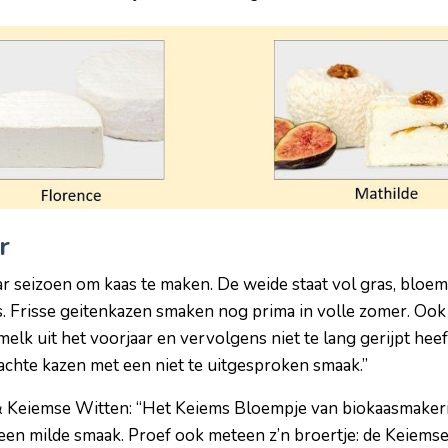
r
r seizoen om kaas te maken. De weide staat vol gras, bloem
aas. Frisse geitenkazen smaken nog prima in volle zomer. Oo
k uit het voorjaar en vervolgens niet te lang gerijpt heeft
chte kazen met een niet te uitgesproken smaak.”
 Keiemse Witten: “Het Keiems Bloempje van biokaasmakerij 
en milde smaak. Proef ook meteen z’n broertje: de Keiemse