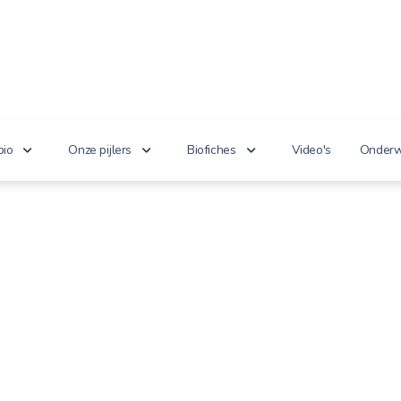
bio
Onze pijlers
Biofiches
Video's
Onderw
erken je bio?
Lekker puur
Groenten en fruit
Lager
nnoveert
Goed voor het milieu
Zuivel en eieren
n de wet
Gezond genieten
Dranken
 cijfers
Vriendelijk voor dieren
Vlees en vis
100% toekomst
Andere