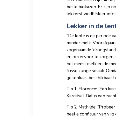
beste biokazen. Er zijn n
lekkerst vindt! Meer info 
Lekker in de len
“De lente is de periode v
minder melk. Voorafgaan
zogenaamde 'droogstand' 
en om ervoor te zorgen d
het meest melk én de mees
frisse zurige smaak. Omd
geitenkaas beschikbaar tij
Tip 1: Florence: “Een kaa
Karditsel. Dat is een zac
Tip 2: Mathilde: “Probeer
beetje confituur van vijg