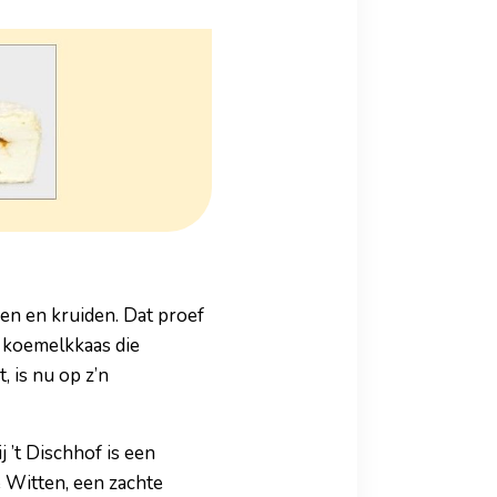
en en kruiden. Dat proef
k koemelkkaas die
, is nu op z’n
’t Dischhof is een
 Witten, een zachte