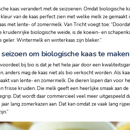
sche kaas verandert met de seizoenen. Omdat biologische 
e kleur van de kaas perfect zien met welke melk ze gemaakt 
as met lente- of zomermelk. Van Tricht voegt toe: “Doordat
 kruidenrijke biologische weide, is de koeien- en schapenka
e geler. Wintermelk en winterkaas zijn bleker.”
e seizoen om biologische kaas te maken
voordeel bij bio is dat je het hele jaar door een kwaliteitsg
n, anders mag de kaas niet als bio verkocht worden. Als kaasa
aakt van lente- en zomermelk. De dieren lopen dan voor het
n frisse kruiden. Die melk geeft een heerlijke smaak aan de 
begrip. Dat wordt daar commercieel veel meer uitgespeeld da
e jaar lang zomerkazen aan. Dat kan omdat ze vaak lang rijp
ijn.”