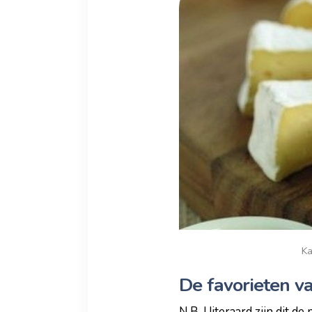
Ka
De favorieten va
N.B. Uiteraard zijn dit de