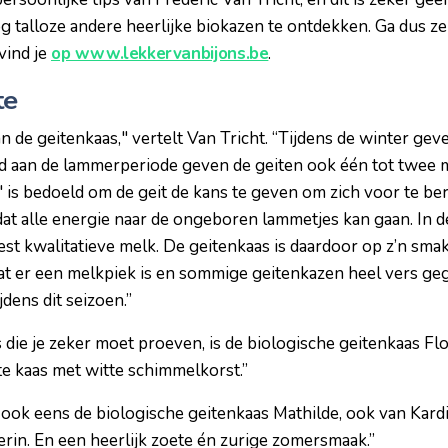
og talloze andere heerlijke biokazen te ontdekken. Ga dus zel
vind je
op www.lekkervanbijons.be
.
te
an de geitenkaas," vertelt Van Tricht. “Tijdens de winter gev
d aan de lammerperiode geven de geiten ook één tot twee
is bedoeld om de geit de kans te geven om zich voor te b
at alle energie naar de ongeboren lammetjes kan gaan. In d
t kwalitatieve melk. De geitenkaas is daardoor op z’n smake
at er een melkpiek is en sommige geitenkazen heel vers geg
dens dit seizoen.”
s die je zeker moet proeven, is de biologische geitenkaas F
hte kaas met witte schimmelkorst.”
 ook eens de biologische geitenkaas Mathilde, ook van Kardit
 erin. En een heerlijk zoete én zurige zomersmaak.”