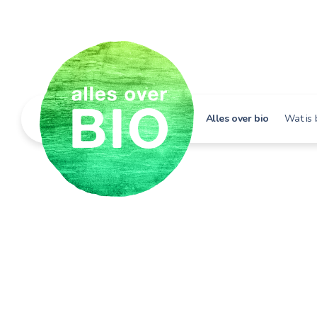
Alles over bio
Wat is 
Hoe h
Bio i
Bio e
Bio in