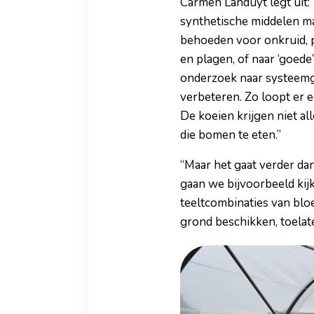
Carmen Landuyt legt uit:
synthetische middelen ma
behoeden voor onkruid, p
en plagen, of naar ‘goede
onderzoek naar systeemge
verbeteren. Zo loopt er 
De koeien krijgen niet a
die bomen te eten.”
“Maar het gaat verder dan
gaan we bijvoorbeeld kij
teeltcombinaties van blo
grond beschikken, toelat