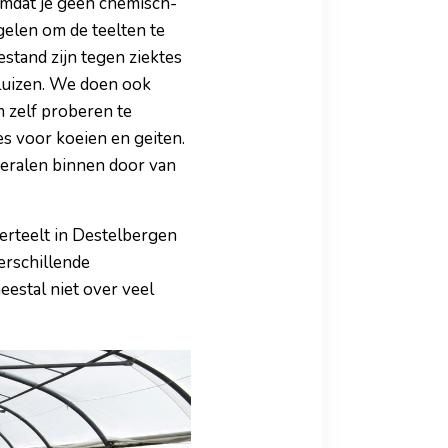
omdat je geen chemisch-
elen om de teelten te
stand zijn tegen ziektes
adluizen. We doen ook
 zelf proberen te
s voor koeien en geiten.
neralen binnen door van
ierteelt in Destelbergen
erschillende
estal niet over veel