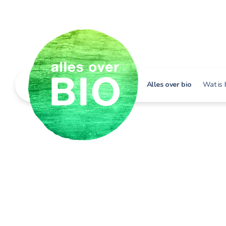
Alles over bio
Wat is 
Hoe h
Bio i
Bio e
Bio in