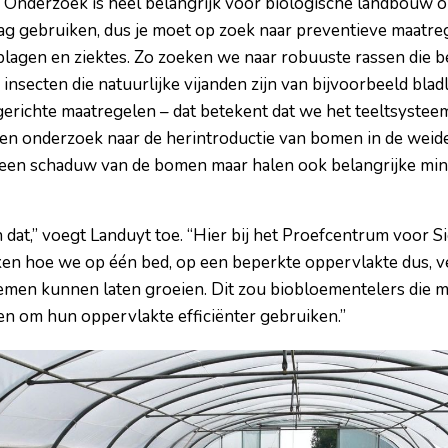
 “Onderzoek is heel belangrijk voor biologische landbouw 
g gebruiken, dus je moet op zoek naar preventieve maatreg
lagen en ziektes. Zo zoeken we naar robuuste rassen die be
’ insecten die natuurlijke vijanden zijn van bijvoorbeeld bl
richte maatregelen – dat betekent dat we het teeltsysteem
een onderzoek naar de herintroductie van bomen in de weide
lleen schaduw van de bomen maar halen ook belangrijke mi
 dat,” voegt Landuyt toe. “Hier bij het Proefcentrum voor S
ken hoe we op één bed, op een beperkte oppervlakte dus, v
emen kunnen laten groeien. Dit zou biobloementelers die me
en om hun oppervlakte efficiënter gebruiken.”