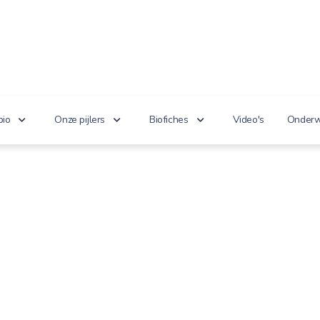
bio
Onze pijlers
Biofiches
Video's
Onderw
erken je bio?
Lekker puur
Groenten en fruit
Lager
nnoveert
Goed voor het milieu
Zuivel en eieren
n de wet
Gezond genieten
Dranken
 cijfers
Vriendelijk voor dieren
Vlees en vis
100% toekomst
Andere