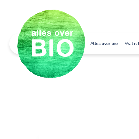
Alles over bio
Wat is 
Hoe h
Bio i
Bio e
Bio in