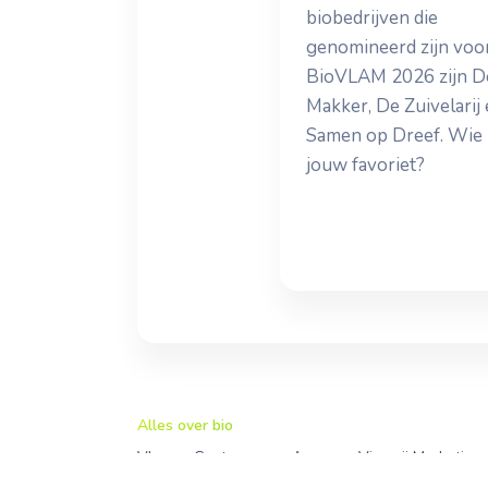
biobedrijven die
genomineerd zijn voo
BioVLAM 2026 zijn D
Makker, De Zuivelarij
Samen op Dreef. Wie 
jouw favoriet?
Alles over bio
Vlaams Centrum voor Agro- en Visserij Marketing
Simon Bolivarlaan 17 bus 411, B-1000 Brussel, Be