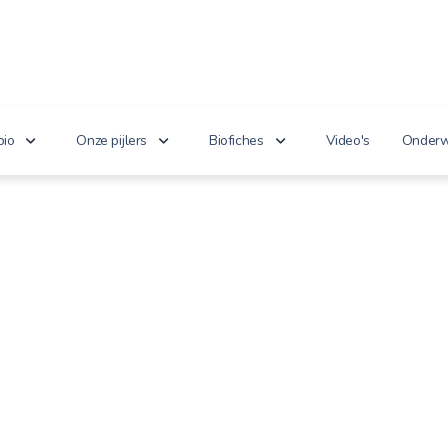
bio
Onze pijlers
Biofiches
Video's
Onderw
erken je bio?
Lekker puur
Groenten en fruit
Lager
nnoveert
Goed voor het milieu
Zuivel en eieren
n de wet
Gezond genieten
Dranken
 cijfers
Vriendelijk voor dieren
Vlees en vis
100% toekomst
Andere