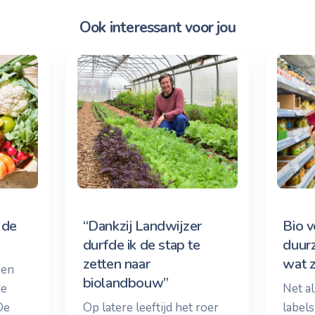
Ook interessant voor jou
 de
“Dankzij Landwijzer
Bio v
durfde ik de stap te
duur
zetten naar
wat z
 en
biolandbouw”
de
Net al
De
Op latere leeftijd het roer
label