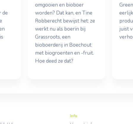
omgooien en bioboer
Green
r de
worden? Dat kan, en Tine
eerli
e
Robberecht bewijst het: ze
produ
 en
werkt nu als boerin bij
juist 
is
Grassroots, een
verho
bioboerderij in Boechout
met biogroenten en -fruit.
Hoe deed ze dat?
Info
 (VLAM)
Nieuwsbrief
lgië
Contacteer ons