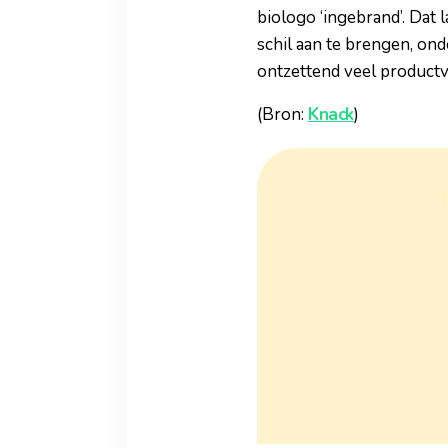
biologo ‘ingebrand’. Dat 
schil aan te brengen, on
ontzettend veel product
(Bron:
Knack
)