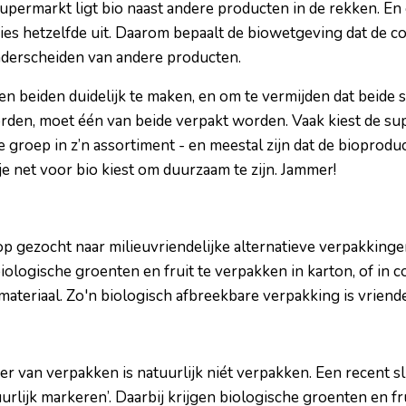
upermarkt ligt bio naast andere producten in de rekken. E
cies hetzelfde uit. Daarom bepaalt de biowetgeving dat de
nderscheiden van andere producten.
n beiden duidelijk te maken, en om te vermijden dat beide
den, moet één van beide verpakt worden. Vaak kiest de su
 groep in z’n assortiment - en meestal zijn dat de bioprodu
 je net voor bio kiest om duurzaam te zijn. Jammer!
gezocht naar milieuvriendelijke alternatieve verpakkingen 
ologische groenten en fruit te verpakken in karton, of in 
ateriaal. Zo'n biologisch afbreekbare verpakking is vriende
van verpakken is natuurlijk niét verpakken. Een recent slim
uurlijk markeren’. Daarbij krijgen biologische groenten en fr