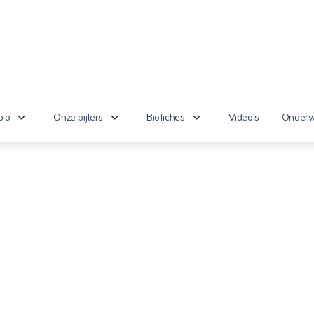
bio
Onze pijlers
Biofiches
Video's
Onderw
erken je bio?
Lekker puur
Groenten en fruit
Lager
nnoveert
Goed voor het milieu
Zuivel en eieren
n de wet
Gezond genieten
Dranken
 cijfers
Vriendelijk voor dieren
Vlees en vis
100% toekomst
Andere