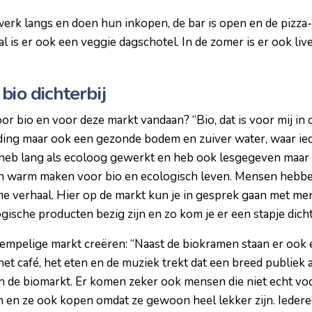
rk langs en doen hun inkopen, de bar is open en de pizza
 is er ook een veggie dagschotel. In de zomer is er ook live 
bio dichterbij
r bio en voor deze markt vandaan? “Bio, dat is voor mij in 
eding maar ook een gezonde bodem en zuiver water, waar ie
k heb lang als ecoloog gewerkt en heb ook lesgegeven maar 
 warm maken voor bio en ecologisch leven. Mensen hebbe
e verhaal. Hier op de markt kun je in gesprek gaan met men
ogische producten bezig zijn en zo kom je er een stapje dicht
empelige markt creëren: “Naast de biokramen staan er ook 
et café, het eten en de muziek trekt dat een breed publiek a
n de biomarkt. Er komen zeker ook mensen die niet echt voor
 en ze ook kopen omdat ze gewoon heel lekker zijn. Iedere