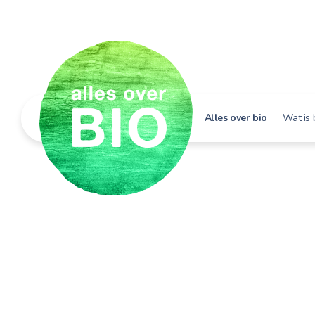
Alles over bio
Wat is 
Hoe h
Bio i
Bio e
Bio in