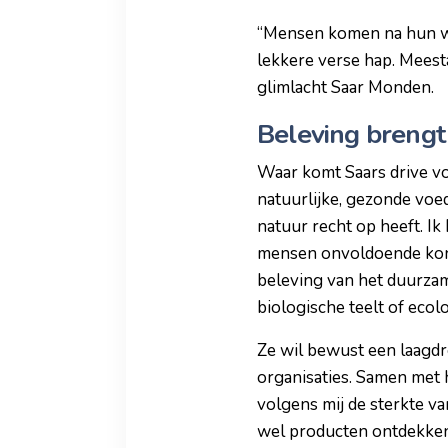
“Mensen komen na hun we
lekkere verse hap. Meestal
glimlacht Saar Monden.
Beleving brengt 
Waar komt Saars drive voo
natuurlijke, gezonde vo
natuur recht op heeft. I
mensen onvoldoende kon
beleving van het duurzam
biologische teelt of ecol
Ze wil bewust een laagdr
organisaties. Samen met h
volgens mij de sterkte va
wel producten ontdekken