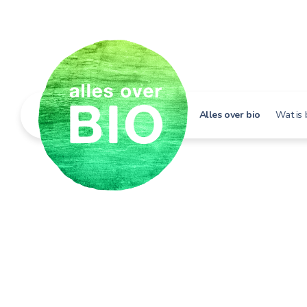
Alles over bio
Wat is 
Hoe h
Bio i
Bio e
Bio in