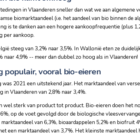
tedingen in Vlaanderen sneller dan wat we aan algemene v
amse biomarktaandeel (i.e. het aandeel van bio binnen de 
ging is te danken aan een hogere aankoopfrequentie (plus 1,
g per aankoop.
lgië steeg van 3,2% naar 3,5%. In Wallonië eten ze duidelij
 naar 4,9% -- meer dan dubbel zo hoog als in Vlaanderen!
 populair, vooral bio-eieren
 was 2021 een uitstekend jaar. Het marktaandeel van vers
eg in Vlaanderen van 2,8% naar 3,4%.
en wel sterk van product tot product. Bio-eieren doen het 
,6%, op de voet gevolgd door de biologische vleesvervang
marktaandeel van 6,3%, bioaardappelen 5,2% en biofruit 
 met een marktaandeel van 3,7%. Het kleinste marktaandee