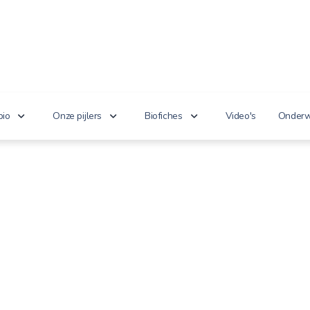
bio
Onze pijlers
Biofiches
Video's
Onderw
erken je bio?
Lekker puur
Groenten en fruit
Lager
nnoveert
Goed voor het milieu
Zuivel en eieren
n de wet
Gezond genieten
Dranken
 cijfers
Vriendelijk voor dieren
Vlees en vis
100% toekomst
Andere