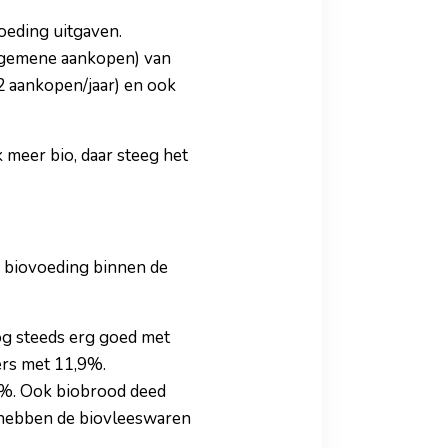
oeding uitgaven.
algemene aankopen) van
2 aankopen/jaar) en ook
k meer bio, daar steeg het
e biovoeding binnen de
nog steeds erg goed met
ers met 11,9%.
4%. Ook biobrood deed
l hebben de biovleeswaren