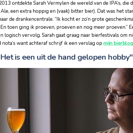
 2013 ontdekte Sarah Vermylen de wereld van de IPA’s, die 
e Ale, een extra hoppig en (vaak) bitter bier). Dat was het s
naar de drankencentrale. “Ik kocht er zo’n grote geschenkm
 En toen ging ik proeven, proeven en nog meer proeven.” E
n logisch vervolg. Sarah gaat graag naar bierfestivals om n
d nota’s want achteraf schrijf ik een verslag op
mijn bierblo
"Het is een uit de hand gelopen hobby"