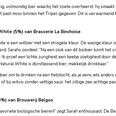
vig, volmondig bier waarbij het zoete overheerst: hij smaakt 
Dat past mooi binnen het Tripel-gegeven. Dit is verwarmend b
 White (5%) van Brasserie La Binchoise
te is een witbier met een strogele kleur. De wazige kleur o
. Sarahs oordeel: “Na een slok van dit biobier komt het cit
 Ik proef een lichte zurigheid, een beetje zoetigheid door
 Natural White is dorstlessend bier, makkelijk drinkbaar.”
 bier om te drinken na een fietstocht, als je eens iets anders 
of bij witvis zonder vettige saus: het ziltige zee-achtige pa
,4%) van Brouwerij Belgoo
 favoriete biologische bieren!” zegt Sarah enthousiast. De 