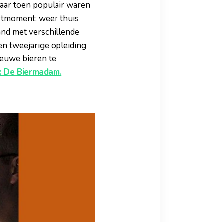
daar toen populair waren
tartmoment: weer thuis
and met verschillende
en tweejarige opleiding
ieuwe bieren te
g: De Biermadam.