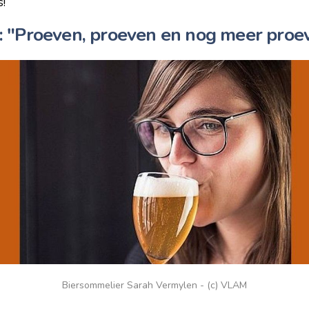
!
 "Proeven, proeven en nog meer proe
Biersommelier Sarah Vermylen - (c) VLAM