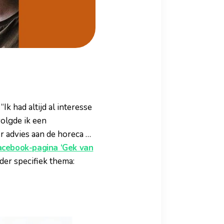
k had altijd al interesse
volgde ik een
er advies aan de horeca …
acebook-pagina ‘Gek van
der specifiek thema: