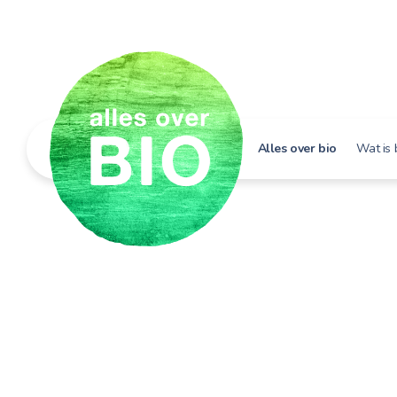
Alles over bio
Wat is 
Hoe h
Bio i
Bio e
Bio in