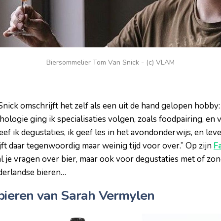
Biersommelier Tom Van Snick - (c) VLAM
ck omschrijft het zelf als een uit de hand gelopen hobby: “I
hologie ging ik specialisaties volgen, zoals foodpairing, en 
f ik degustaties, ik geef les in het avondonderwijs, en lev
ijft daar tegenwoordig maar weinig tijd voor over.” Op zijn
F
al je vragen over bier, maar ook voor degustaties met of zon
ederlandse bieren…
obieren van Sarah Vermylen