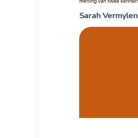
mening van twee kenners
Sarah Vermylen: