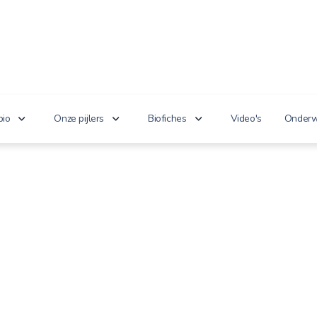
bio
Onze pijlers
Biofiches
Video's
Onderw
erken je bio?
Lekker puur
Groenten en fruit
Lager
nnoveert
Goed voor het milieu
Zuivel en eieren
n de wet
Gezond genieten
Dranken
 cijfers
Vriendelijk voor dieren
Vlees en vis
100% toekomst
Andere