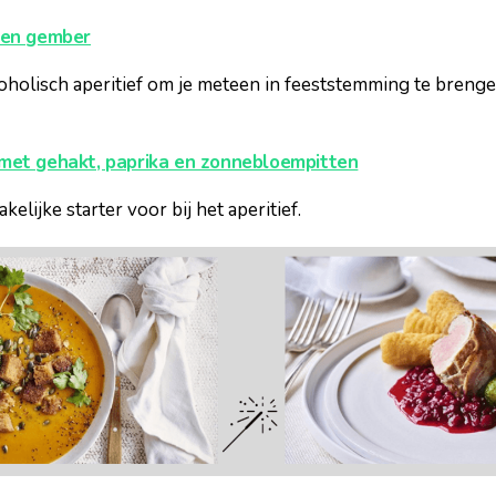
 en gember
oholisch aperitief om je meteen in feeststemming te breng
met gehakt, paprika en zonnebloempitten
kelijke starter voor bij het aperitief.