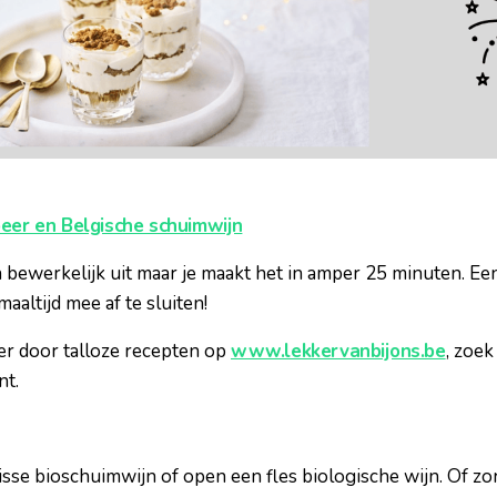
peer en Belgische schuimwijn
n bewerkelijk uit maar je maakt het in amper 25 minuten. Een 
aaltijd mee af te sluiten!
ter door talloze recepten op
www.lekkervanbijons.be
, zoek
nt.
frisse bioschuimwijn of open een fles biologische wijn. Of z