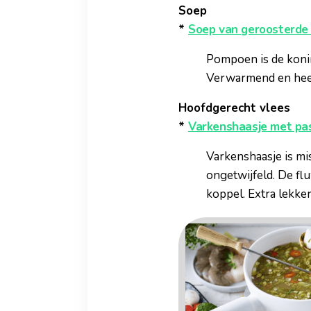
Soep
*
Soep van geroosterde 
Pompoen is de konin
Verwarmend en heer
Hoofdgerecht vlees
*
Varkenshaasje met pas
Varkenshaasje is mis
ongetwijfeld. De fl
koppel. Extra lekke