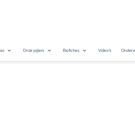
bio
Onze pijlers
Biofiches
Video's
Onderw
erken je bio?
Lekker puur
Groenten en fruit
Lager
nnoveert
Goed voor het milieu
Zuivel en eieren
n de wet
Gezond genieten
Dranken
 cijfers
Vriendelijk voor dieren
Vlees en vis
100% toekomst
Andere