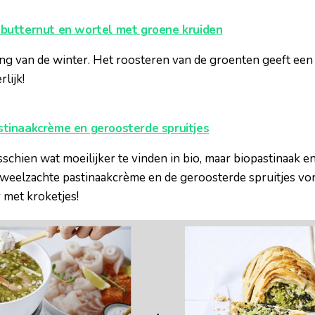
butternut en wortel met groene kruiden
g van de winter. Het roosteren van de groenten geeft een 
lijk!
tinaakcrème en geroosterde spruitjes
schien wat moeilijker te vinden in bio, maar biopastinaak en
uweelzachte pastinaakcrème en de geroosterde spruitjes v
r met kroketjes!