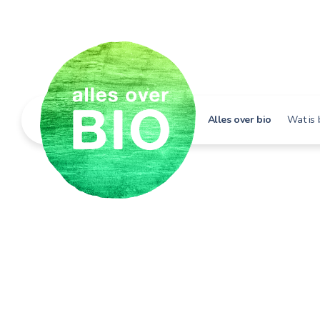
Alles over bio
Wat is 
Hoe h
Bio i
Bio e
Bio in