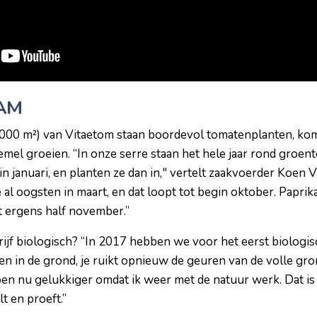
LAM
.000 m²) van Vitaetom staan boordevol tomatenplanten, k
emel groeien. “In onze serre staan het hele jaar rond groen
in januari, en planten ze dan in," vertelt zaakvoerder Koe
 oogsten in maart, en dat loopt tot begin oktober. Paprik
 ergens half november.”
ijf biologisch? “In 2017 hebben we voor het eerst biologisch
n in de grond, je ruikt opnieuw de geuren van de volle gron
ben nu gelukkiger omdat ik weer met de natuur werk. Dat is h
t en proeft.”