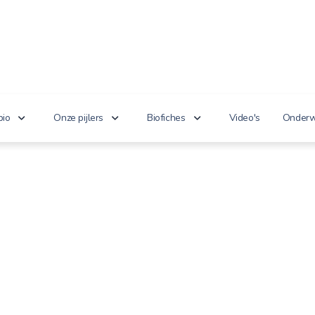
bio
Onze pijlers
Biofiches
Video's
Onderw
erken je bio?
Lekker puur
Groenten en fruit
Lager
nnoveert
Goed voor het milieu
Zuivel en eieren
n de wet
Gezond genieten
Dranken
 cijfers
Vriendelijk voor dieren
Vlees en vis
100% toekomst
Andere