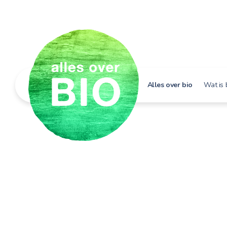
Alles over bio
Wat is 
Hoe h
Bio i
Bio e
Bio in