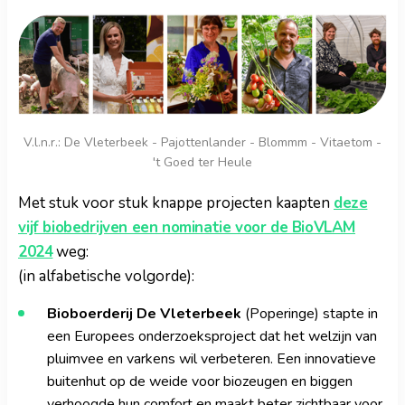
V.l.n.r.: De Vleterbeek - Pajottenlander - Blommm - Vitaetom -
't Goed ter Heule
Met stuk voor stuk knappe projecten kaapten
deze
vijf biobedrijven een nominatie voor de BioVLAM
2024
weg:
(in alfabetische volgorde):
Bioboerderij De Vleterbeek
(Poperinge) stapte in
een Europees onderzoeksproject dat het welzijn van
pluimvee en varkens wil verbeteren. Een innovatieve
buitenhut op de weide voor biozeugen en biggen
verhoogde hun comfort en maakt beter zichtbaar voor