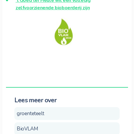
‘t Goed ter Heule wil een volledig
zelfvoorzienende bioboerderij zijn
Lees meer over
groenteteelt
BioVLAM