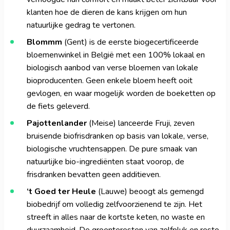
klanten hoe de dieren de kans krijgen om hun
natuurlijke gedrag te vertonen.
Blommm
(Gent) is de eerste biogecertificeerde
bloemenwinkel in België met een 100% lokaal en
biologisch aanbod van verse bloemen van lokale
bioproducenten. Geen enkele bloem heeft ooit
gevlogen, en waar mogelijk worden de boeketten op
de fiets geleverd.
Pajottenlander
(Meise) lanceerde Fruji, zeven
bruisende biofrisdranken op basis van lokale, verse,
biologische vruchtensappen. De pure smaak van
natuurlijke bio-ingrediënten staat voorop, de
frisdranken bevatten geen additieven.
‘t Goed ter Heule
(Lauwe) beoogt als gemengd
biobedrijf om volledig zelfvoorzienend te zijn. Het
streeft in alles naar de kortste keten, no waste en
duurzaamheid. De groenteresten van zelfpluk en resto