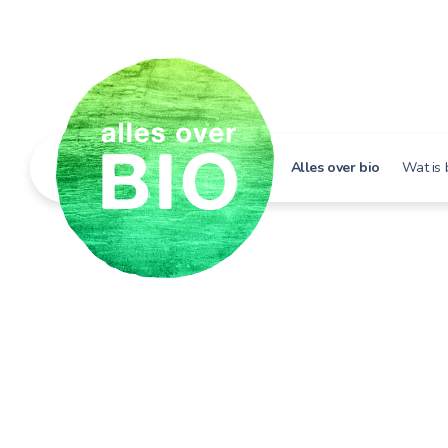
Alles over bio
Wat is 
Hoe h
Bio i
Bio e
Bio in