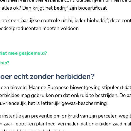
ert een van de vier erkende controlebedrijven binnen de 
s alles ok? Dan krijgt het bedrijf zijn biocertificaat.
 ook een jaarlijkse controle uit bij ieder biobedrijf; deze 
voedselproducenten moeten voldoen.
 niet mee gesjoemeld?
 bio?
oboer echt zonder herbiciden?
een bioveld. Maar de Europese biowetgeving stipuleert da
rbicides mag gebruiken om dat onkruid te bestrijden. De aa
euvriendelijk, het is letterlijk ‘gewas-bescherming’.
e instantie aan preventie om onkruid van zijn percelen weg
 zaai-, poot- en plantbed, vermijden dat onkruiden zaad m