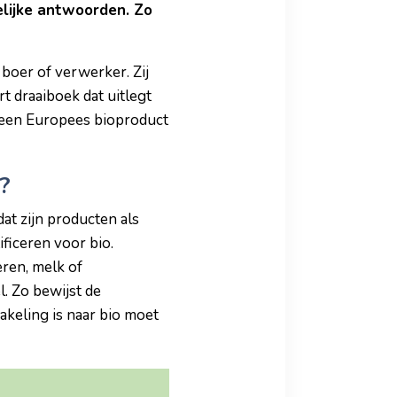
delijke antwoorden. Zo
 boer of verwerker. Zij
t draaiboek dat uitlegt
e een Europees bioproduct
jk?
at zijn producten als
ificeren voor bio.
eren, melk of
. Zo bewijst de
akeling is naar bio moet