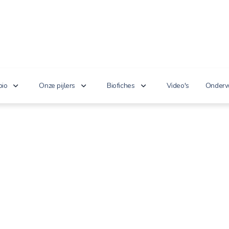
bio
Onze pijlers
Biofiches
Video's
Onderw
erken je bio?
Lekker puur
Groenten en fruit
Lager
nnoveert
Goed voor het milieu
Zuivel en eieren
n de wet
Gezond genieten
Dranken
 cijfers
Vriendelijk voor dieren
Vlees en vis
100% toekomst
Andere