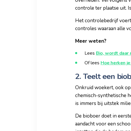
overheden. Vervolgens vo
controle ter plaatse uit. I
Het controlebedrijf voert
controles waaraan alle 
Meer weten?
Lees
Bio, wordt daar
Of lees
Hoe herken je
2. Teelt een bi
Onkruid woekert, ook op 
chemisch-synthetische he
is immers bij uitstek mili
De bioboer doet in eerst
aandacht voor een schoon