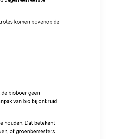
60 dagen een eerste
controles komen bovenop de
t de bioboer geen
npak van bio bij onkruid
 te houden. Dat betekent
aken, of groenbemesters