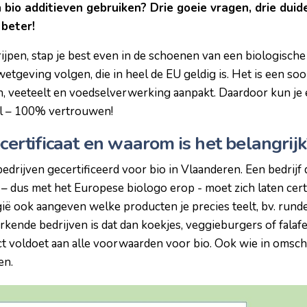
n bio additieven gebruiken? Drie goeie vragen, drie dui
t beter!
jpen, stap je best even in de schoenen van een biologische
geving volgen, die in heel de EU geldig is. Het is een soor
en, veeteelt en voedselverwerking aanpakt. Daardoor kun j
el – 100% vertrouwen!
ocertificaat en waarom is het belangri
drijven gecertificeerd voor bio in Vlaanderen. Een bedrijf d
 – dus met het Europese biologo erop - moet zich laten cert
ië ook aangeven welke producten je precies teelt, bv. rund
ende bedrijven is dat dan koekjes, veggieburgers of falafel
ct voldoet aan alle voorwaarden voor bio. Ook wie in omsch
en.