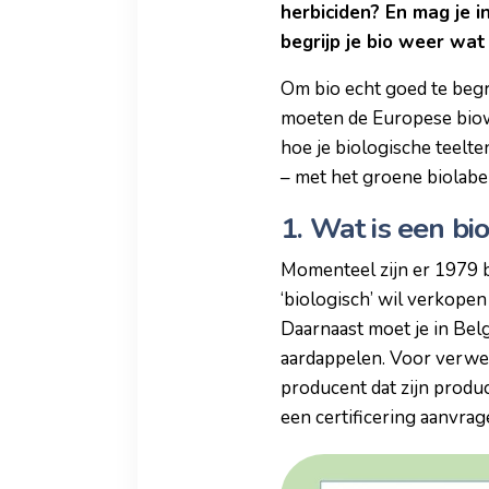
herbiciden? En mag je i
begrijp je bio weer wa
Om bio echt goed te begri
moeten de Europese biowet
hoe je biologische teelt
– met het groene biolab
1. Wat is een bi
Momenteel zijn er 1979 be
‘biologisch’ wil verkopen
Daarnaast moet je in Belg
aardappelen. Voor verwerk
producent dat zijn produ
een certificering aanvrag