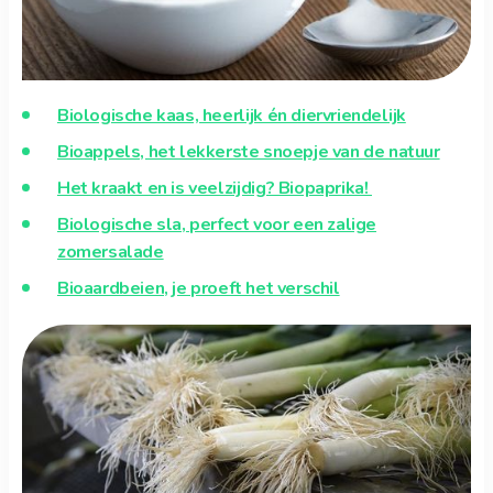
Biologische kaas, heerlijk én diervriendelijk
Bioappels, het lekkerste snoepje van de natuur
Het kraakt en is veelzijdig? Biopaprika!
Biologische sla, perfect voor een zalige
zomersalade
Bioaardbeien, je proeft het verschil