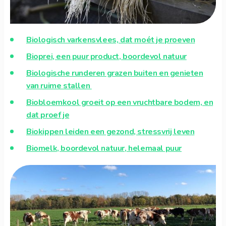
Biologisch varkensvlees, dat moét je proeven
Bioprei, een puur product, boordevol natuur
Biologische runderen grazen buiten en genieten
van ruime stallen
Biobloemkool groeit op een vruchtbare bodem, en
dat proef je
Biokippen leiden een gezond, stressvrij leven
Biomelk, boordevol natuur, helemaal puur