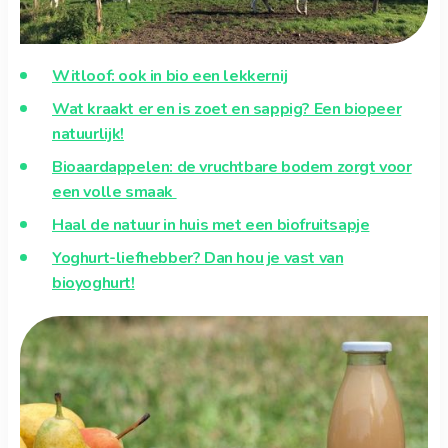
Witloof: ook in bio een lekkernij
Wat kraakt er en is zoet en sappig? Een biopeer
natuurlijk!
Bioaardappelen: de vruchtbare bodem zorgt voor
een volle smaak
Haal de natuur in huis met een biofruitsapje
Yoghurt-liefhebber? Dan hou je vast van
bioyoghurt!